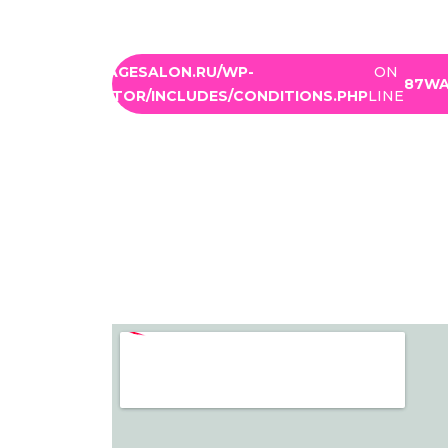
/SITES/EPATAGESALON.RU/WP-
ON
87
WA
UGINS/ELEMENTOR/INCLUDES/CONDITIONS.PHP
LINE