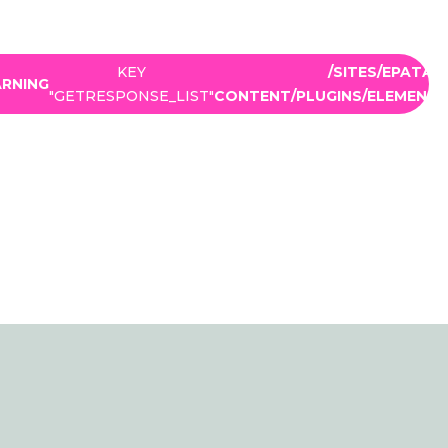
: UNDEFINED ARRAY
KEY
/SITES/EPATA
RNING
"GETRESPONSE_LIST"
CONTENT/PLUGINS/ELEMENTO
IN